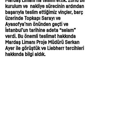
Mardaş Limanı’na teslim ettik. Zorlu bir 
kurulum ve  nakliye sürecinin ardından 
başarıyla teslim ettiğimiz vinçler, barç 
üzerinde Topkapı Sarayı ve 
Ayasofya’nın önünden geçti ve 
İstanbul’un tarihine adeta “selam” 
verdi. Bu önemli teslimat hakkında 
Mardaş Limanı Proje Müdürü Serkan 
Ayer ile görüştük ve Liebherr tercihleri 
hakkında bilgi aldık.