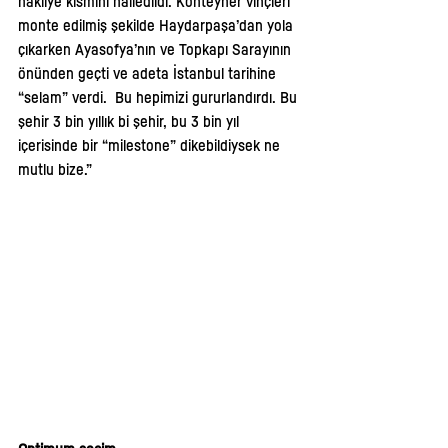
nakliye kısmını halledildi. Konteyner vinçleri 
monte edilmiş şekilde Haydarpaşa’dan yola 
çıkarken Ayasofya’nın ve Topkapı Sarayının 
önünden geçti ve adeta İstanbul tarihine 
“selam” verdi.  Bu hepimizi gururlandırdı. Bu 
şehir 3 bin yıllık bi şehir, bu 3 bin yıl 
içerisinde bir “milestone” dikebildiysek ne 
mutlu bize.” 