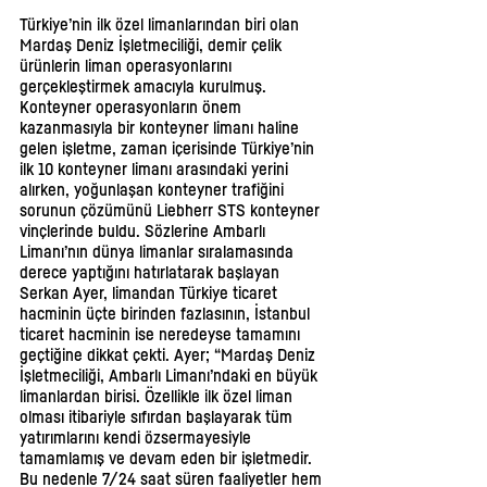
Türkiye’nin ilk özel limanlarından biri olan 
Mardaş Deniz İşletmeciliği, demir çelik 
ürünlerin liman operasyonlarını 
gerçekleştirmek amacıyla kurulmuş. 
Konteyner operasyonların önem 
kazanmasıyla bir konteyner limanı haline 
gelen işletme, zaman içerisinde Türkiye’nin 
ilk 10 konteyner limanı arasındaki yerini 
alırken, yoğunlaşan konteyner trafiğini 
sorunun çözümünü Liebherr STS konteyner 
vinçlerinde buldu. Sözlerine Ambarlı 
Limanı’nın dünya limanlar sıralamasında 
derece yaptığını hatırlatarak başlayan 
Serkan Ayer, limandan Türkiye ticaret 
hacminin üçte birinden fazlasının, İstanbul 
ticaret hacminin ise neredeyse tamamını 
geçtiğine dikkat çekti. Ayer; “Mardaş Deniz 
İşletmeciliği, Ambarlı Limanı’ndaki en büyük 
limanlardan birisi. Özellikle ilk özel liman 
olması itibariyle sıfırdan başlayarak tüm 
yatırımlarını kendi özsermayesiyle 
tamamlamış ve devam eden bir işletmedir.  
Bu nedenle 7/24 saat süren faaliyetler hem 