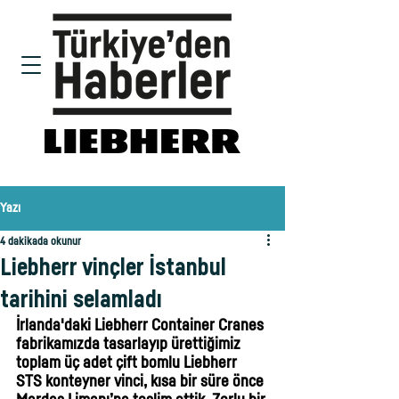
Yazı
4 dakikada okunur
Liebherr vinçler İstanbul
tarihini selamladı
İrlanda'daki Liebherr Container Cranes 
fabrikamızda tasarlayıp ürettiğimiz 
toplam üç adet çift bomlu Liebherr 
STS konteyner vinci, kısa bir süre önce 