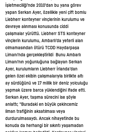
İşletmeciliği’nde 2010’dan bu yana görev 
yapan Serkan Ayer, özellikle yeni çift bomlu 
Liebherr konteyner vinçlerinin kurulumu ve 
devreye alınması konusunda ciddi 
çalışmalar yürüttü. Liebherr STS konteyner 
vinçlerin kurulumu, Ambarlı’da yeterli alan 
olmamasından ötürü TCDD Haydarpaşa 
Limanı’nda gerçekleştirildi  Bunu Ambarlı 
Limanı’nın yoğunluğuna bağlayan Serkan 
Ayer, kurulumların Liebherr İrlanda’dan 
gelen özel ekibin çalışmalarıyla birlikte altı 
ay sürdüğünü ve 17 millik bir deniz yolculuğu 
yapmak üzere barca yüklendiğini ifade etti. 
Serkan Ayer, taşıma sürecini ise şöyle 
anlattı; “Buradaki en büyük çekincemiz 
liman trafiğinin aksatılması veya 
durdurulmasaydı. Ancak nihayetinde bu 
konuda da herhangi bir sıkıntı yaşamadan 