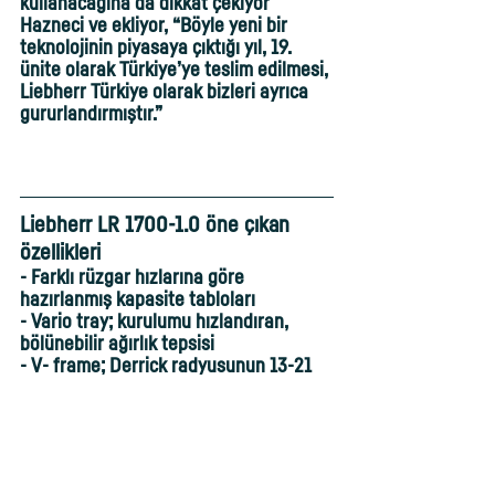
kullanacağına da dikkat çekiyor 
Hazneci ve ekliyor, “Böyle yeni bir 
teknolojinin piyasaya çıktığı yıl, 19. 
ünite olarak Türkiye’ye teslim edilmesi, 
Liebherr Türkiye olarak bizleri ayrıca 
gururlandırmıştır.”
Liebherr LR 1700-1.0 öne çıkan 
özellikleri 
- Farklı rüzgar hızlarına göre 
hazırlanmış kapasite tabloları
- Vario tray; kurulumu hızlandıran, 
bölünebilir ağırlık tepsisi
- V- frame; Derrick radyusunun 13-21 
m arası, Liccon ile koordineli olarak 
ayarlanması
- Her zaman 4 çeker yürüyüş ve her 
zaman 3,5m genişliğinde güçlü H 
bomlar 